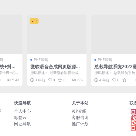
VIP
码
PHP源码
PHP源码
系统+抖音
微软语音合成网页版源
总裁导航系统2022
+朋友圈
码，影视解说配音网页版
源版
卓+H5+短视
源码描述： 最新微软语音合成网
源码描述： 总裁导航系统2
全场飘屏
+主播pk
页版源码，影视解说配音网页
新开源版 所有文件均已开
1
5.4K
3 年前
0
0
682
4 年前
0
1
版， 仅几个文件写成的微...
可自行更改二开...
营版）
快速导航
关于本站
联
程，
个人中心
VIP介绍
标签云
客服咨询
网址导航
推广计划