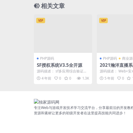
相关文章
VIP
VIP
PHP源码
PHP源码
商业源
SF授权系统V3.5全开源
2021瀚洋直播
短视频+直播带货
源码描述： sf多应用综合验证授
源码描述： Web+安
动态+远程礼物+
权系统 V5.2更新内容 采用ThinkP
频+vip守护+进场坐骑
4 年前
0
0
1.3K
5 年前
0
HP ...
+互动连麦...
+三端互通（运
专注Web与游戏开发技术学习交流平台，分享最前沿的开发教
资源和素材让更多的初级开发者在这里提高技能共同进步！