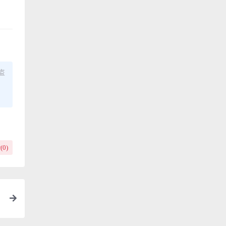
盗
(
0
)