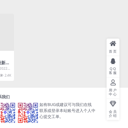
首页
最新开
022最
QQ
客服
源 用户
2.4K
用户
中心
系我们
如有BUG或建议可与我们在线
联系或登录本站账号进入个人中
会员
介绍
心提交工单。