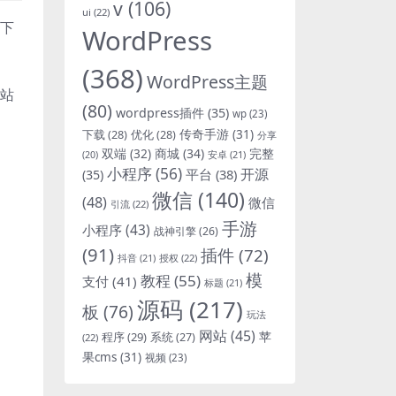
v
(106)
ui
(22)
会下
WordPress
(368)
WordPress主题
扒站
(80)
wordpress插件
(35)
wp
(23)
下载
(28)
优化
(28)
传奇手游
(31)
分享
双端
(32)
商城
(34)
完整
安卓
(21)
(20)
小程序
(56)
开源
平台
(38)
(35)
微信
(140)
(48)
微信
引流
(22)
手游
小程序
(43)
战神引擎
(26)
(91)
插件
(72)
抖音
(21)
授权
(22)
模
教程
(55)
支付
(41)
标题
(21)
源码
(217)
板
(76)
玩法
网站
(45)
程序
(29)
苹
系统
(27)
(22)
果cms
(31)
视频
(23)