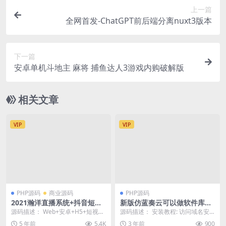
上一篇
全网首发-ChatGPT前后端分离nuxt3版本
下一篇
安卓单机斗地主 麻将 捕鱼达人3游戏内购破解版
相关文章
VIP
VIP
PHP源码
商业源码
PHP源码
2021瀚洋直播系统+抖音短视
新版仿蓝奏云可以做软件库PH
频+直播带货+朋友圈动态+远
P源码
源码描述： Web+安卓+H5+短视频
源码描述： 安装教程: 访问域名安
程礼物+全场飘屏+三端互通
+vip守护+进场坐骑+主播pk+互动
装(不要用8.0以上php 不然会创建
5 年前
5.4K
3 年前
900