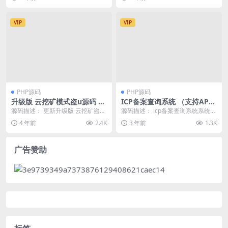
（运营版）
连麦...
不了数据...
VIP
VIP
PHP源码
PHP源码
升级版 云挖矿模式盗u源码 秒
ICP备案查询系统 （支持APP
u源码-全开源版
+网站+小程序+快应用备案信
源码描述： 更新升级版 云挖矿盗u
源码描述： icp备案查询系统系统可
息查询）
秒u源码 和之前版本差不多 升级版
以查询APP备案,网站备案,小程序备
4 年前
2.4K
3 年前
1.3K
本的 修复...
案,快应...
广告赞助