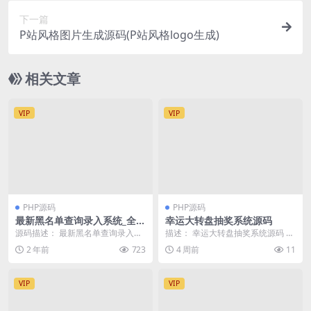
下一篇
P站风格图片生成源码(P站风格logo生成)
相关文章
VIP
VIP
PHP源码
PHP源码
最新黑名单查询录入系统_全开
幸运大转盘抽奖系统源码
源源码
源码描述： 最新黑名单查询录入系
描述： 幸运大转盘抽奖系统源码 包
统_全开源源码 前端html 后端layui
含用户注册/登录前台 4个滚轮游戏
2 年前
723
4 周前
11
操...
页 新增游戏...
VIP
VIP