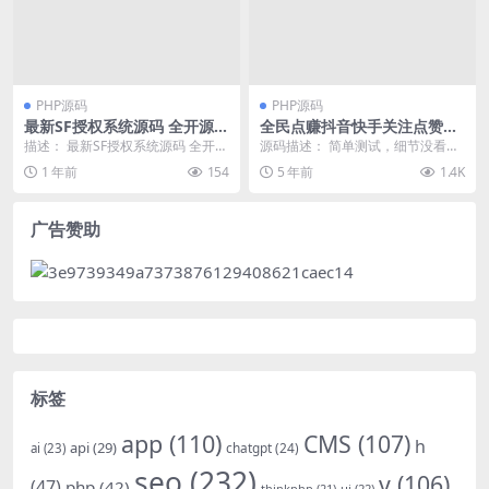
PHP源码
PHP源码
最新SF授权系统源码 全开源无
全民点赚抖音快手关注点赞任
加密v5.2版本
务悬赏平台源码
描述： 最新SF授权系统源码 全开源
源码描述： 简单测试，细节没看，
无加密v5.2版本 SF多应用综合验证
给你们吧。 addonseasysmsconf
1 年前
154
5 年前
1.4K
系统是...
i...
广告赞助
标签
app
(110)
CMS
(107)
h
api
(29)
chatgpt
(24)
ai
(23)
seo
(232)
v
(106)
(47)
php
(42)
thinkphp
(21)
ui
(22)