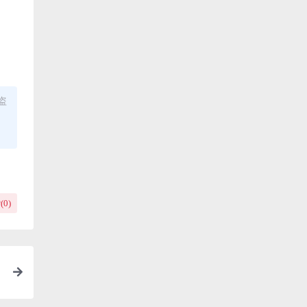
盗
(
0
)