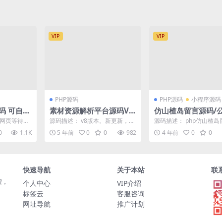
VIP
VIP
PHP源码
PHP源码
小程序源码
码 可自定
素材资源解析平台源码V8.
仿山楂岛留言源码/
0 第三方平台下载
吸粉/短视频引流神
着网页等待，
源码描述： v8版本。新更新，全
源码描述： php仿山楂岛
去自己邮箱
新的解析架构。 小白问题一：为
源码 最近抖音非常火的
0
1.1K
5 年前
0
0
982
4 年前
0
0
...
什么我不能解析? ...
用php简单的仿了...
快速导航
关于本站
联
程，
个人中心
VIP介绍
标签云
客服咨询
网址导航
推广计划