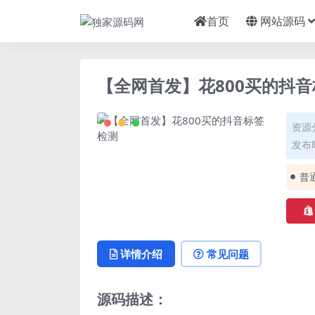
首页
网站源码
【全网首发】花800买的抖
资源
发布时
普
详情介绍
常见问题
源码描述：