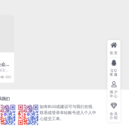
首页
公众号
器
留言本
QQ
客服
山楂岛，
690
用户
中心
系我们
如有BUG或建议可与我们在线
联系或登录本站账号进入个人中
会员
介绍
心提交工单。