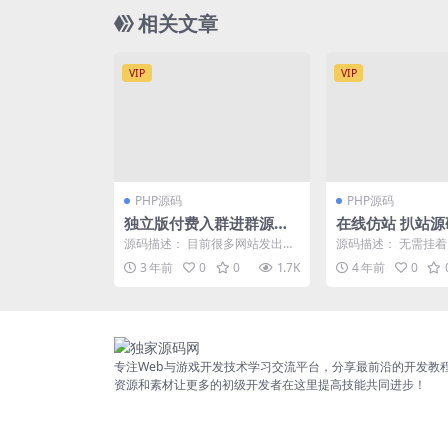
相关文章
VIP
VIP
PHP源码
PHP源码
独立版付费入群进群源码/
在线仿站 扒站源
支持代理分销/九块九进群
义邮箱接口
源码描述： 目前很多网站发出的
源码描述： 无需挂
只是付费
独立版源码，都是盗版残缺的，
点击提交任务就可以
3 年前
0
0
1.7K
4 年前
0
搭建出来也无法运营。会...
等着了 这个接口可以用
专注Web与游戏开发技术学习交流平台，分享最前沿的开发教
资源和素材让更多的初级开发者在这里提高技能共同进步！