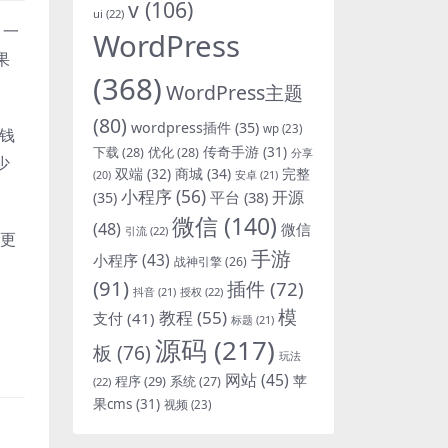
v
(106)
ui
(22)
，一
WordPress
果
(368)
WordPress主题
(80)
wordpress插件
(35)
wp
(23)
钱
下载
(28)
优化
(28)
传奇手游
(31)
分享
少
双端
(32)
商城
(34)
完整
安卓
(21)
(20)
小程序
(56)
开源
平台
(38)
(35)
微信
(140)
(48)
微信
引流
(22)
断更
手游
小程序
(43)
战神引擎
(26)
(91)
插件
(72)
抖音
(21)
授权
(22)
模
教程
(55)
支付
(41)
标题
(21)
源码
(217)
板
(76)
玩法
网站
(45)
程序
(29)
苹
系统
(27)
(22)
果cms
(31)
视频
(23)