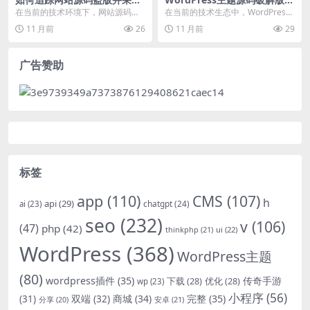
有效措施
载及安全风险分析
在当前的技术环境下，网站源码的
在当前的技术生态中，WordPress
盗版问题日益严重，这直接威胁到
作为全球领先的CMS平台，其主题
11 月前
26
11 月前
29
开发者与企业的核心利...
定制化需求...
广告赞助
标签
app
(110)
CMS
(107)
h
api
(29)
chatgpt
(24)
ai
(23)
seo
(232)
v
(106)
(47)
php
(42)
thinkphp
(21)
ui
(22)
WordPress
(368)
WordPress主题
(80)
wordpress插件
(35)
下载
(28)
优化
(28)
传奇手游
wp
(23)
小程序
(56)
双端
(32)
商城
(34)
完整
(35)
(31)
安卓
(21)
分享
(20)