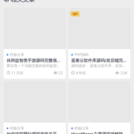
VIP
经验分享
PHP源码
休闲益智类手游源码完整项目
蓝奏云软件库源码(前后端完
实现与性能深度优化
整)
要实现一个功能完善的休闲益智类
源码描述： 蓝奏云软件库，添加分
手游源码完整项目，首先需要明确
类填入蓝奏云文件夹分享链接，链
11 月前
22
4 年前
3.3K
游戏的核心玩法和需求...
接密码即可。 非 ...
经验分享
经验分享
如何追踪网站源码盗版并采取
WordPress主题源码破解版下