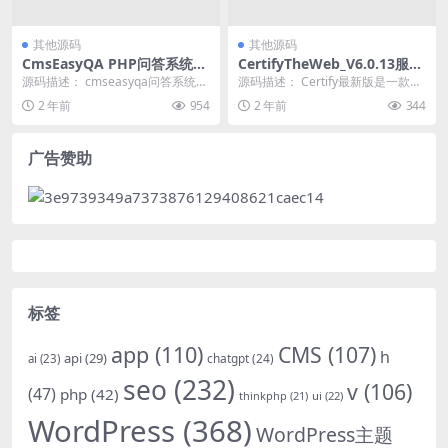
其他源码
其他源码
CmsEasyQA PHP问答系统源
CertifyTheWeb_V6.0.13服务
码
器Windows IIS服务器Let’s E
源码描述： cmseasyqa问答系统是
源码描述： Certify最新版是一款安
ncrypt免费证书SSL安装生成
一款非常实用的PHP问答系统源
全可靠的SSL证书管理工具。Certi
2 年前
954
2 年前
344
器
码。它提供...
f...
广告赞助
标签
app
(110)
CMS
(107)
h
api
(29)
chatgpt
(24)
ai
(23)
seo
(232)
v
(106)
(47)
php
(42)
thinkphp
(21)
ui
(22)
WordPress
(368)
WordPress主题