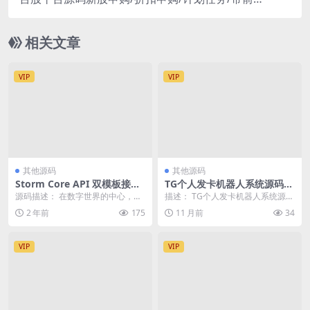
uniapp源码
相关文章
VIP
VIP
其他源码
其他源码
Storm Core API 双模板接口
TG个人发卡机器人系统源码
站免授权版
支持双语言 二次开发版本
源码描述： 在数字世界的中心，有
描述： TG个人发卡机器人系统源码
一个强大的引擎正在不断激发创新
支持双语言 二次开发版本 环境要
2 年前
175
11 月前
34
和变革的力量。它，...
求：PHP ...
VIP
VIP