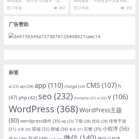
源码描述： 软件库10.0版本！这是
源码描述： 中石化油卡充值系统聚
面美化！
一款iapp手机开发软件源码，适合
合支付系统 | java springboot框...
3 年前
892
2 年前
359
手机开发者...
广告赞助
标签
app
(110)
CMS
(107)
h
api
(29)
chatgpt
(24)
ai
(23)
seo
(232)
v
(106)
(47)
php
(42)
thinkphp
(21)
ui
(22)
WordPress
(368)
WordPress主题
(80)
wordpress插件
(35)
下载
(28)
优化
(28)
传奇手游
wp
(23)
小程序
(56)
双端
(32)
商城
(34)
完整
(35)
(31)
安卓
(21)
分享
(20)
微信
(140)
开源
(48)
微信小程序
平台
(38)