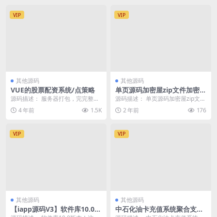
VIP
VIP
其他源码
其他源码
VUE的股票配资系统/点策略
单页源码加密屋zip文件加密A
PI源码
源码描述： 服务器打包，完完整整
源码描述： 单页源码加密屋zip文件
一个字节都不缺。今年要点策略的
加密API源码 api源码里面的参数已
4 年前
1.5K
2 年前
176
少了，去年的话 这...
改好，...
VIP
VIP
其他源码
其他源码
【iapp源码V3】软件库10.0
中石化油卡充值系统聚合支付
版，多种分类合集，精品UI界
系统 | java springboot框架