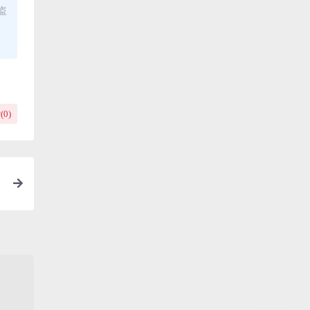
盗
(
0
)