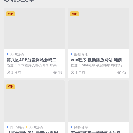
VIP
VIP
其他源码
影视音乐
第八区APP分发网站源码二开
vue程序 视频播放网站 纯前端
版_支持安卓/IOS/EXE分发+企
vue源码带搭建教程
描述： 1.本程序支持安卓和苹果及E
描述： vue程序 视频播放网站 纯前
业签名
XE程序分发，上传后自动判断，通
端 vue源码带搭建教程 有项目详细
3 月前
18
1 年前
42
过技术手段已...
说明，...
VIP
PHP源码
其他源码
经验分享
【打卡定制版】最新H5定制版
王者荣耀五一劳动节皮肤返场