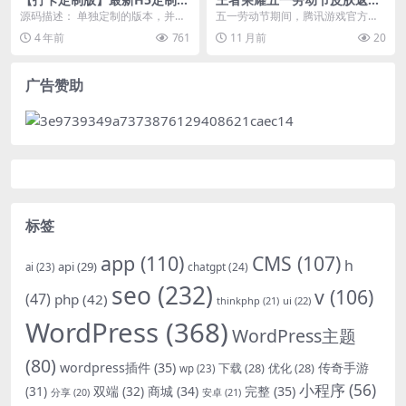
早起打卡支付已接带完整搭建
名单公布及获取攻略
源码描述： 单独定制的版本，并未
五一劳动节期间，腾讯游戏官方公
教程
流通过，UI很漂亮，专业的早起打
布了《王者荣耀》多款热门皮肤的
4 年前
761
11 月前
20
开平台，和之前的...
返场名单。本文将基于...
广告赞助
标签
app
(110)
CMS
(107)
h
api
(29)
chatgpt
(24)
ai
(23)
seo
(232)
v
(106)
(47)
php
(42)
thinkphp
(21)
ui
(22)
WordPress
(368)
WordPress主题
(80)
wordpress插件
(35)
下载
(28)
优化
(28)
传奇手游
wp
(23)
小程序
(56)
双端
(32)
商城
(34)
完整
(35)
(31)
安卓
(21)
分享
(20)