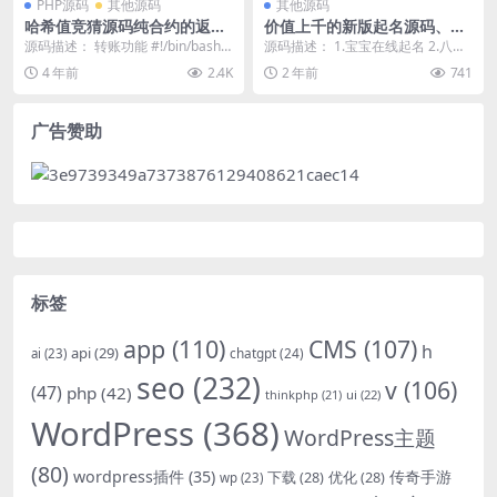
PHP源码
其他源码
其他源码
哈希值竞猜源码纯合约的返奖
价值上千的新版起名源码、起
源码
名网站、起名程序、起名网、
源码描述： 转账功能 #!/bin/bashP
源码描述： 1.宝宝在线起名 2.八字
八字起名源码、周易起名源码
ATH=/bin:/sbin:/u...
起名，周易取名 3.带在线付费起名
4 年前
2.4K
2 年前
741
4.老...
广告赞助
标签
app
(110)
CMS
(107)
h
api
(29)
chatgpt
(24)
ai
(23)
seo
(232)
v
(106)
(47)
php
(42)
thinkphp
(21)
ui
(22)
WordPress
(368)
WordPress主题
(80)
wordpress插件
(35)
下载
(28)
优化
(28)
传奇手游
wp
(23)