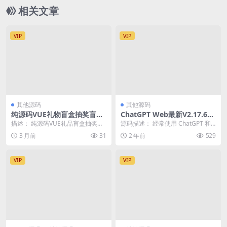
相关文章
VIP
VIP
其他源码
其他源码
纯源码VUE礼物盲盒抽奖盲盒
ChatGPT Web最新V2.17.6开
商城2.0源码下载+完整视频教
源版本 安装教程（功能强大的
描述： 纯源码VUE礼品盲盒抽奖盲
源码描述： 经常使用 ChatGPT 和
程
Chatgpt Web支持midjourn
盒商城2.0源码下载+完整视频教程
midjourney 这两个AI产品的...
3 月前
31
2 年前
529
ey）
可以使用前...
VIP
VIP