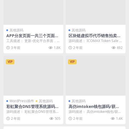
其他源码
其他源码
APP分发页面一共三个页面ht
区块链虚拟币代币销售拍卖平
ml模板
台,加密货币全方位数字资产交
工具描述： 更新-优化平台界面，提
源码描述： ICOMAX Token Sale &
易平台
升页面响应速度！ 精美UI界面布局
Auction Pl...
3 年前
1.8K
2 年前
692
app分发平...
VIP
VIP
WordPress插件
其他源码
其他源码
彩虹聚合DNS管理系统源码V
高仿imtoken钱包源码/获取
2.0.1，SSL证书自动申请与部
助记词/获取私钥/自动归集
源码描述： 彩虹聚合DNS管理系统
源码描述： 高仿imtoken钱包/获取
署
V2.0.1 版本已更新，该版本新增SS
助记词/获取私钥/自动归集 带双
2 年前
505
2 年前
1.4K
L证...
端，无纯...