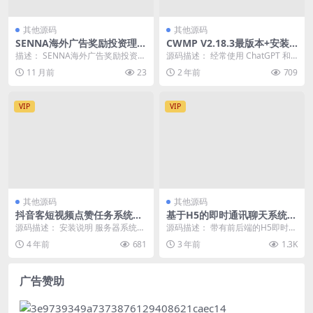
其他源码
其他源码
SENNA海外广告奖励投资理财
CWMP V2.18.3最版本+安装
源码 附详细教程
部署教程 （优化suno+开源功
描述： SENNA海外广告奖励投资理
源码描述： 经常使用 ChatGPT 和
能强大的ChatGPT + Midjour
财源码/附详细教程 投资理财新模
Midjourney 这两个AI产品的...
11 月前
23
2 年前
709
ney最好的AI系统前端）
式，通过观看...
VIP
VIP
其他源码
其他源码
抖音客短视频点赞任务系统完
基于H5的即时通讯聊天系统源
美运营级别[等级功能+信誉积
码-全套完整源代码
源码描述： 安装说明 服务器系统：
源码描述： 带有前后端的H5即时通
分+保证金]
Linux+Centos7.0以上+宝塔 亲测...
讯聊天系统源码。该源码是一个开
4 年前
681
3 年前
1.3K
源的即时通信de...
广告赞助