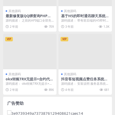
其他源码
其他源码
最新修复版QQ绑查询PHP网
基于H5的即时通讯聊天系统源
站源码
码-全套完整源代码
源码描述： 之前的API端口全部失
源码描述： 带有前后端的H5即时通
效也没人去弄 今天刚好有时间就全
讯聊天系统源码。该源码是一个开
2 年前
709
3 年前
1.3K
部修复和优化了...
源的即时通信de...
VIP
VIP
其他源码
其他源码
okx转账TRX无提示+合约代码
抖音客短视频点赞任务系统完
+OKX防封+后台+详细部署说
美运营级别[等级功能+信誉积
源码描述： okx转账TRX无提示+合
源码描述： 安装说明 服务器系统：
明
分+保证金]
约代码+OKX防封+后台+详细部署说
Linux+Centos7.0以上+宝塔 亲测...
2 年前
896
4 年前
681
明 提...
广告赞助