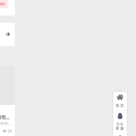
(
0
)
版
首页
币币交
约+D
/币币交
QQ
矿机理
客服
fi借
28
源码+后