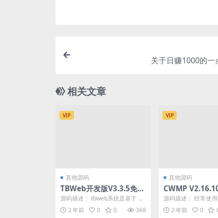
关于日赚1000的
相关文章
VIP
VIP
其他源码
其他源码
TBWeb开发版V3.3.5免授
CWMP V2.16.
权无后门AI系统源码
带安装部署教程 
源码描述： tbweb系统是基于 Ni
源码描述： 经常使用 ch
noAI文生歌+
neAI 二开的可商业化 TB Web
midjourney 这两个A
2 年前
0
0
368
2 年前
0
应...
大的ChatGPT + 