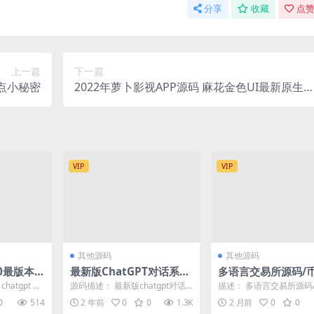
分享
收藏
点赞
上一篇
下一篇
一点小秘密
2022年萝卜影视APP源码 麻花金色UI最新原生
APP
VIP
VIP
其他源码
其他源码
10最版本
最新版ChatGPT对话系统
多语言交易所源码/
（新增Su
源码 Chat Nio系统源码
易+期权交易+永续合
atgpt 和
源码描述： 最新版chatgpt对话
描述： 多语言交易所源码
开源功能强
efi借贷+新币申购+
I产品的...
系统源码 Chat Nio系统源码 支持
易+期权交易+永续合约+De
0
514
2 年前
0
0
1.3K
2 月前
0
0
V...
贷+新币申购+...
Midjour
财/前端uniapp纯