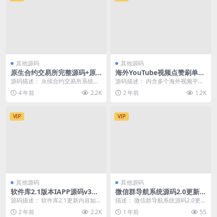
其他源码
其他源码
原生合约交易所完整源码+原
海外YouTube视频点赞刷单悬
生安卓源码+IOS端源码+币币+
赏任务投资理财源码/tiktok
源码描述： 永续合约交易所系统源
源码描述： 内含多个海外视频平台
OTC承兑商+永续合约
国际版刷单理财
码。对接火币网的数据，行情 K 线
点赞悬赏任务，跟之前发布的那些
4 年前
2.2K
2 年前
1.2K
交易对都是火币...
系统玩法都是差不多...
VIP
VIP
其他源码
其他源码
软件库2.1版本IAPP源码v3
微信群导航系统源码2.0更新版
+配置教程
全开源 带后台 精准获客神器
源码描述： 软件库2.1更新内容如
描述： 微信群导航系统源码2.0更新
下： 1、数据密钥配置方式上线，
版 全开源 带后台 精准获客神器 带A
2 年前
2.2K
1 年前
55
此版本后无需其...
PI ...