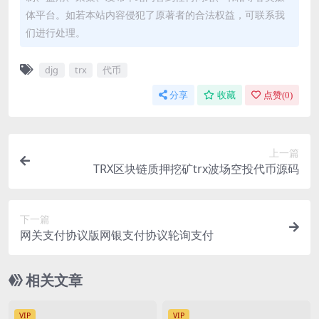
体平台。如若本站内容侵犯了原著者的合法权益，可联系我
们进行处理。
djg
trx
代币
分享
收藏
点赞(
0
)
上一篇
TRX区块链质押挖矿trx波场空投代币源码
下一篇
网关支付协议版网银支付协议轮询支付
相关文章
VIP
VIP