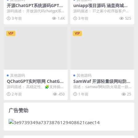
开源ChatGPT系统源码GPT4.
uniapp项目源码 涵盖商城团
0 3.5源码
购等(32个案例)
源码描述： 开放源代码chatgpt系
源码描述： IT之家小程序版客户端
统源码-支持gpt4.0和3.5版本，同
(使用 Mpvue 开发，兼容 Web)ith...
3 年前
1.4K
3 年前
525
时...
VIP
VIP
其他源码
其他源码
QChatGPT实时联网 ChatGP
SamWaf 开源轻量级网站防火
T QQ 机器人平台安装教程
墙源码
源码描述： 高稳定性、🧩支持插
描述： samwaf网站防火墙是一款
（支持OpenAI API：GPT-3.5
件、🌏实时联网的 ChatGPT QQ 机
适用于小公司、工作室和个人网站
2 年前
450
1 年前
25
/ GPT-4）
器人🤖,...
的开源轻量级网...
广告赞助