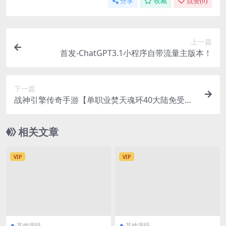
分享
收藏
点赞(
0
)
上一篇
首发-ChatGPT3.1小程序自带流量主版本！
下一篇
战神引擎传奇手游【单职业焚天魂环40大陆免受权
版】2023整理特色服务端+远古九界+大陆穿梭+神
界穿梭+最终篇章
相关文章
VIP
VIP
其他源码
其他源码