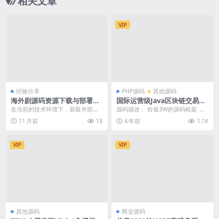
相关文章
VIP
经验分享
PHP源码
其他源码
海外剧源码资源下载与部署实
国际运营级Java区块链交易所
战教程
源码币币+法币+永续+期权[修
在当前的技术环境下，获取并部署
源码描述： 价值3W的源码框架 拿
复部分BUG]
最新的海外剧源码资源已成为许多
去研究吧 CoinExchange开源数
11 月前
18
4 年前
1.1K
开发者和技术爱好者的...
字...
VIP
VIP
其他源码
商业源码