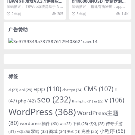
TBWeb开发版V3.3.1免授权无
价值6000的USDT竞猜盘源码
后门AI系统源码+安装部署教
+时间盘源码+多语言|带包赔
源码描述： TBWeb系统是基于 Nin
源码描述： 搭建有所难度，app要
程
eAI 二开的可商业化 TB Web 应...
反编译，带h5 推荐使用Nginx 1.1
2 年前
305
5 年前
1.4K
8....
广告赞助
标签
app
(110)
CMS
(107)
h
api
(29)
chatgpt
(24)
ai
(23)
seo
(232)
v
(106)
(47)
php
(42)
thinkphp
(21)
ui
(22)
WordPress
(368)
WordPress主题
(80)
wordpress插件
(35)
下载
(28)
优化
(28)
传奇手游
wp
(23)
小程序
(56)
双端
(32)
商城
(34)
完整
(35)
(31)
安卓
(21)
分享
(20)