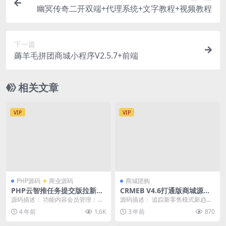
幽冥传奇二开双端+代理系统+文字教程+视频教程
下一篇
薅羊毛拼团商城小程序V2.5.7+前端
相关文章
VIP
VIP
PHP源码
商业源码
商城团购
PHP云智推任务提交版拉新系
CRMEB V4.6打通版商城源码
统源码-任务分销系统
带教程
源码描述： 功能内容会员管理：总
源码描述： 追踪新零售模式新趋
代，服务商，员工 三种会员；封
势，打造集直播、分销、拼团、砍
4 年前
1.6K
3 年前
870
号，编辑，删除；可...
价、抽奖等热门社交电...