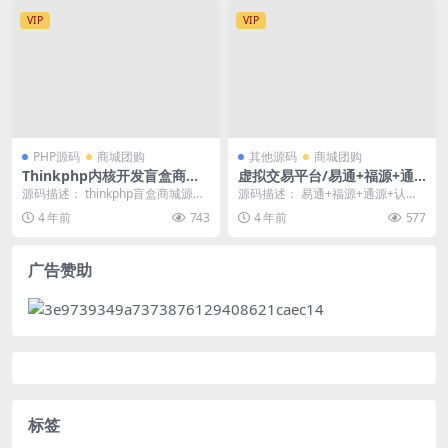
VIP
VIP
PHP源码
商城团购
其他源码
商城团购
Thinkphp内核开发盲盒商城
虚拟交易平台/易通+福源+通
源码v2.0 对接易支付/阿里云
源+认购多种交易平台源码
源码描述： thinkphp盲盒商城源码
源码描述： 易通+福源+通源+认购
短信/七牛云存储
V2.0，最新版本全解，对接的易支
多种交易平台源码 本站源码全部经
4 年前
743
4 年前
577
付。短...
过测试,配有前...
广告赞助
标签