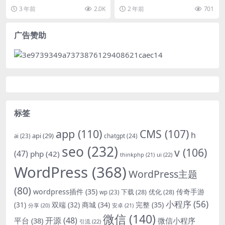
二级分类 新增模板内容可在后台全
添加导入，后期需要增加其他国语
3 年前
2.0K
2 年前
701
局自定义...
言也很简单。 跨境...
广告赞助
标签
app
(110)
CMS
(107)
h
api
(29)
chatgpt
(24)
ai
(23)
seo
(232)
v
(106)
(47)
php
(42)
thinkphp
(21)
ui
(22)
WordPress
(368)
WordPress主题
(80)
wordpress插件
(35)
下载
(28)
优化
(28)
传奇手游
wp
(23)
小程序
(56)
双端
(32)
商城
(34)
完整
(35)
(31)
安卓
(21)
分享
(20)
微信
(140)
开源
(48)
微信小程序
平台
(38)
引流
(22)