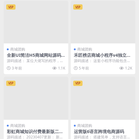
VIP
VIP
商城团购
商城团购
全新UI简洁H5商城网站源码-
禾匠榜店商城小程序v4独立开
易支付接口
源版4.4.45+前端
源码描述： 某位大佬写的程序，从
源码描述： 这套小程序功能包含企
其他网站看到了，就搬运过来了 测
业展示，文案宣传，商城系统，秒
3 年前
1.1K
5 年前
1.2K
试了下，界面还可...
杀，拼团，预约，多...
VIP
VIP
商城团购
商城团购
彩虹商城知识付费最新版二级
运营版6语言跨境电商源码
分类等功能
源码描述： 20230407更新： 新增
源码描述： 搭建简单，支持语言包