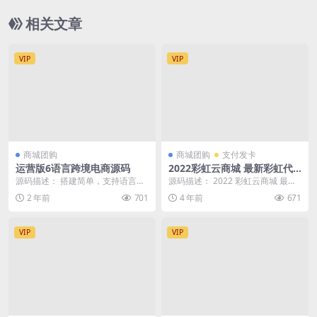
相关文章
VIP
VIP
商城团购
商城团购
支付发卡
运营版6语言跨境电商源码
2022彩虹云商城 最新彩虹代
刷V6.9.0免授权纯净完整版
源码描述： 搭建简单，支持语言包
源码描述： 2022 彩虹云商城 最新
添加导入，后期需要增加其他国语
彩虹代刷V6.9.0免授权纯净完整版
2 年前
701
4 年前
671
言也很简单。 跨境...
直接...
VIP
VIP