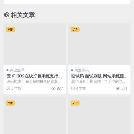
相关文章
VIP
VIP
商业源码
商业源码
安卓+IOS在线打包系统支持绿
面试鸭 面试刷题 网站系统源
签网站打包APP[原封-不删减]
码 包含网站前台 + 管理员后台
源码描述： 在互站团拼来的资源原
源码描述： 面试鸭一个干净的面试
的完整前后端代码
价3600多，本人就是参与者之一 源
刷题网站！专业面试刷题网站，助
5 年前
887
4 年前
511
码原封不动不...
你成为面试达人！支...
VIP
VIP