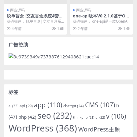
商业源码
商业源码
脱单盲盒|交友盲盒系统4套公
one-api版本V0.2.1.0基于On
众号+小程序源码打包下载
e API的二次开发版本安装教
源码描述： 脱单盲盒|交友盲盒系
源码描述： one-api是一款OpenAI
程（OpenAI 接口+管理分发
统4套公众号+小程序源码打包下载
接口管理 & 分发系统，支...
4 年前
1.6K
2 年前
1.4K
系统）
源码截图：
广告赞助
标签
app
(110)
CMS
(107)
h
api
(29)
chatgpt
(24)
ai
(23)
seo
(232)
v
(106)
(47)
php
(42)
thinkphp
(21)
ui
(22)
WordPress
(368)
WordPress主题