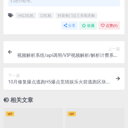
们进行处理。
H5口红机
口红机
抖音热门过三关闯关购
分享
收藏
点赞(
0
)
上一篇
视频解析系统/api调用/VIP视频解析/解析计费系统/
视频添加/会员充值
下一篇
10月修复爆点逃跑H5爆点竞猜娱乐火箭逃跑区块链
游戏源码/修复推广/免公众号/全开源无授权
相关文章
VIP
VIP