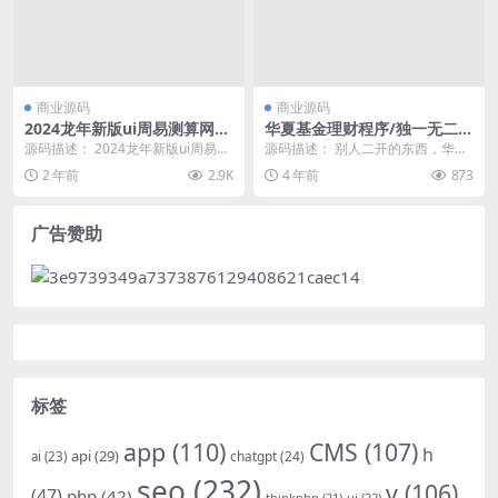
商业源码
商业源码
2024龙年新版ui周易测算网站
华夏基金理财程序/独一无二的
H5源码/在线起名网站源码/运
功能逻辑/在线客服
源码描述： 2024龙年新版ui周易测
源码描述： 别人二开的东西，华夏
势测算网站系统
算网站H5源码/在线起名网站源码/
基金投资理财源码 基金理财程序，
2 年前
2.9K
4 年前
873
运势测算...
整个前端重构，独...
广告赞助
标签
app
(110)
CMS
(107)
h
api
(29)
chatgpt
(24)
ai
(23)
seo
(232)
v
(106)
(47)
php
(42)
thinkphp
(21)
ui
(22)