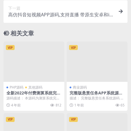
下一篇
高仿抖音短视频APP源码,支持直播 带原生安卓和io
s源码 后台PHP-带安装教程
相关文章
VIP
VIP
PHP源码
其他源码
商业源码
全新2022年付费测算系统完整
完整版悬赏任务APP系统源码
版/完美对接支付结算
带视频教程
源码描述： 本源码为测算系统完整
描述： 完整版悬赏任务系统源码 带
版，为网友提供的娱乐信息服务！
视频教程 前端uniapp 后端PHP 功
4 年前
812
1 年前
65
站长安装本源码后...
能说...
VIP
VIP