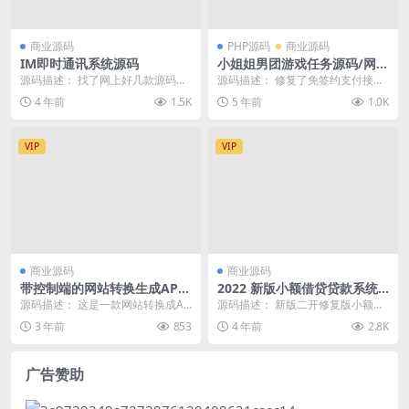
商业源码
PHP源码
商业源码
IM即时通讯系统源码
小姐姐男团游戏任务源码/网游
主播任务威客平台源码/绝地吃
源码描述： 找了网上好几款源码文
源码描述： 修复了免签约支付接口
鸡LOL在线下单/带手机端/声
件不全，试了好久 这款可以亲测 可
及已知问题，带安装教程。 一款基
4 年前
1.5K
5 年前
1.0K
优线上游戏任务系统网站源码
搭建 只是搭建...
于thinkPH...
VIP
VIP
商业源码
商业源码
带控制端的网站转换生成APP
2022 新版小额借贷贷款系统
源码+ WebAPP源代码+Flutt
源码/新增推广APP下载页面/
源码描述： 这是一款网站转换成AP
源码描述： 新版二开修复版小额借
er项目
内附搭建教程
P的源代码,开发语言使用Flutter,开
贷/贷款源码 新增推广APP下载页
3 年前
853
4 年前
2.8K
发工...
面，源码已进行...
广告赞助