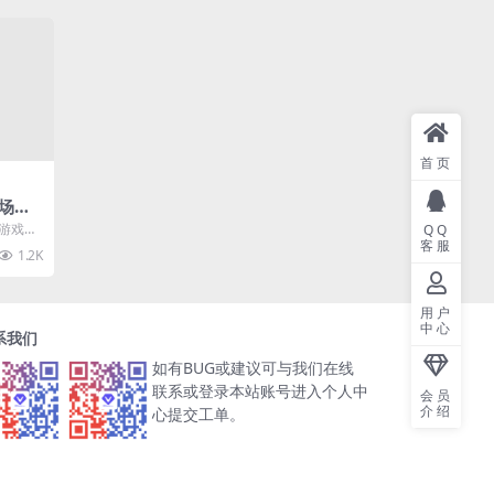
首页
农场牧
戏源
鸡游戏，
QQ
教程
客服
买卖，
1.2K
.
用户
中心
系我们
如有BUG或建议可与我们在线
联系或登录本站账号进入个人中
会员
介绍
心提交工单。