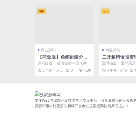
VIP
VIP
商业源码
商业源码
【商业版】免签封装分发
二开越南语投资
系统/运营版免签分发平台
理财众筹程序
源码描述： 活动促销中 永久商业
源码描述： 源码采
源码/支持苹果绿标免签和
授权，单域名永久授权299 本站
财程序二开，投资理
5 年前
0
0
1.3K
4 年前
0
会员购买8折优...
步功能，余额宝功能，早
打包
专注Web与游戏开发技术学习交流平台，分享最前沿的开发教
资源和素材让更多的初级开发者在这里提高技能共同进步！