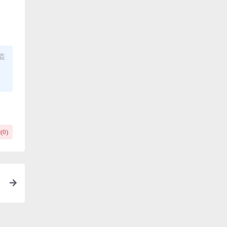
盗
(
0
)