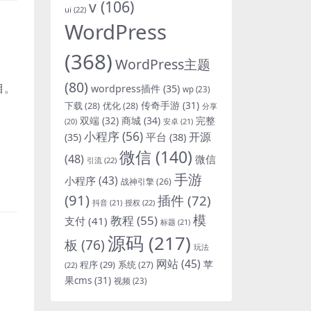
v
(106)
ui
(22)
WordPress
(368)
WordPress主题
(80)
目。
wordpress插件
(35)
wp
(23)
下载
(28)
优化
(28)
传奇手游
(31)
分享
双端
(32)
商城
(34)
完整
安卓
(21)
(20)
小程序
(56)
开源
平台
(38)
(35)
微信
(140)
(48)
微信
引流
(22)
手游
小程序
(43)
战神引擎
(26)
(91)
插件
(72)
抖音
(21)
授权
(22)
模
教程
(55)
支付
(41)
标题
(21)
源码
(217)
板
(76)
玩法
网站
(45)
程序
(29)
苹
系统
(27)
(22)
果cms
(31)
视频
(23)