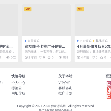
VIP
VIP
商业源码
PHP源码
其他源码
理财金融
多功能号卡推广分销管理
4月最新修复版H5
系统 流量卡推广分销源码
场养殖鸡蛋理财鸡游
用袋鼠投资理
源码描述： 一套完善，多功能，
源码描述： 牧场养殖养
码+对接Z支付+视频
财带计步跑
的号卡分销系统，多接口，包括
母鸡可以下蛋，鸡蛋可以
0
602
2 年前
0
0
838
4 年前
0
0
...
运营商接口，无限三级代...
游戏里自带交易商城，具..
快速导航
关于本站
联
程，
个人中心
VIP介绍
标签云
客服咨询
网址导航
推广计划
Copyright © 2021-2026
独家源码网
- All rights reserved
鲁ICP备2021009049号-9