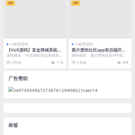
VIP
VIP
小程序源码
小程序源码
【VUE源码】盲盒商城系统盲
图片壁纸社区app前后端开源
盒抽奖源码盲盒H5小程序VUE
小程序源码
源码描述： VUE源码/盲盒商城系
源码描述： 图片壁纸社区APP前后
源码
统/盲盒H5小程序/盲盒抽奖源码 这
端开源小程序源码，修改了开源版
3 年前
1.1K
2 年前
978
个跟上次发...
的前端样式，变成...
广告赞助
标签