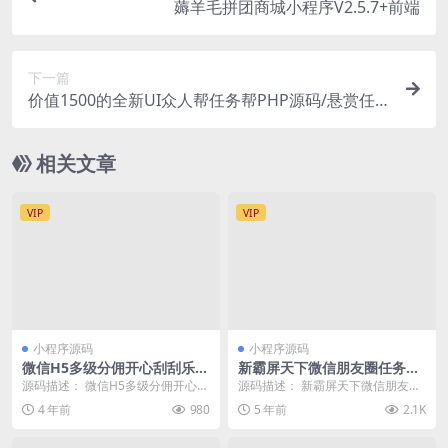
薅羊毛拼团商城小程序V2.5.7+前端
下一篇
价值1500的全新UI众人帮任务帮PHP源码/悬赏任
务抖音快手头条点赞源码/带三级分销可封装小程序
相关文章
VIP
VIP
小程序源码
小程序源码
微信H5多级分佣开心刮刮乐源
新霸屏天下微信朋友圈任务分
码
享自动挂机赚钱APP完整版源
源码描述： 微信H5多级分佣开心刮
源码描述： 新霸屏天下微信朋友圈
码微信朋友圈源码微信宣传源
刮乐源码，这个源码站长搭建测试
任务分享自动挂机赚钱APP完整版
4 年前
980
5 年前
2.1K
码
了下，后台正常能...
源码微信朋友圈源...