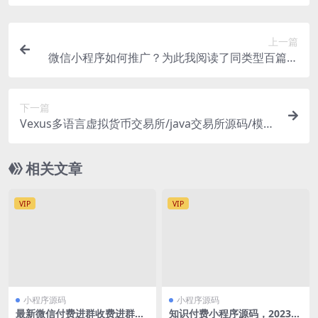
上一篇
微信小程序如何推广？为此我阅读了同类型百篇文
章汇总整理而来
下一篇
Vexus多语言虚拟货币交易所/java交易所源码/模拟
账户+现货交易+永续合约+交割合约+基金理财+锁
仓挖矿+质押贷款+闪兑
相关文章
VIP
VIP
小程序源码
小程序源码
最新微信付费进群收费进群系
知识付费小程序源码，2023年