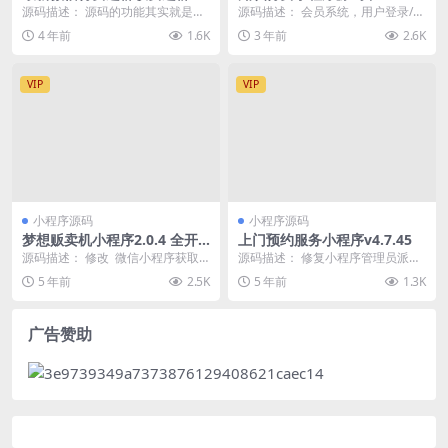
统源码-附带搭建教程
升级版知识付费变现小程序源
源码描述： 源码的功能其实就是一
源码描述： 会员系统，用户登录/注
码+卡密-独立后台版本
个单独的页面，在上面你可以在后
册购买记录 收藏记录 基本设置 后
4 年前
1.6K
3 年前
2.6K
台自定义你的内容，...
台控制导航颜...
VIP
VIP
小程序源码
小程序源码
梦想贩卖机小程序2.0.4 全开
上门预约服务小程序v4.7.45
源
源码描述： 修改 微信小程序获取
源码描述： 修复小程序管理员派单
用户接口调整备注：本次更新需要
页面师傅顺序错乱的问题 4.7.43已
5 年前
2.5K
5 年前
1.3K
更新小程序 演示...
上传审核过...
广告赞助