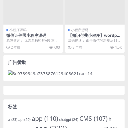
小程序源码
小程序源码
微信证件照小程序源码
【知识付费小程序】wordpre
ss博客系统资讯资源变现下载
源码描述： 无需单独购买API 本地0
源码描述： 由于微信的新规从11月
小程序
成本处理 无限免费调用API 不保存
9号后新上线的小程序将不能获取用
2 年前
603
3 年前
1.5K
用户图...
户头像和名字了...
广告赞助
标签
app
(110)
CMS
(107)
h
api
(29)
chatgpt
(24)
ai
(23)