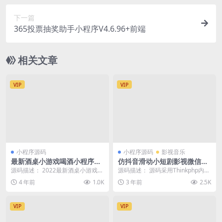
下一篇
365投票抽奖助手小程序V4.6.96+前端
相关文章
VIP
VIP
小程序源码
小程序源码
影视音乐
最新酒桌小游戏喝酒小程序源
仿抖音滑动小短剧影视微信小
码_带流量主
程序源码带支付修复版,前端开
源码描述： 2022最新酒桌小游戏喝
源码描述： 源码采用Thinkphp内
源原生支持多端
酒小程序源码_带流量主 喝酒神器3.
核，开源可二开，版权遵循Apache
4 年前
1.0K
3 年前
2.5K
6，我修...
开源协...
VIP
VIP