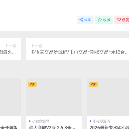
分享
收藏
点赞
上一篇
下一篇
友圈最火性
多语言交易所源码/币币交易+期权交易+永续合
niapp
+Defi借贷+新币申购+矿机理财/前端uniapp纯源
码+后端php
VIP
VIP
小程序源码
小程序源码
.0全开源版
点大商城V2版 2.5.3全插
2026最新去水印小