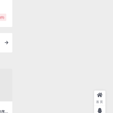
(
0
)
约
首页
程序源