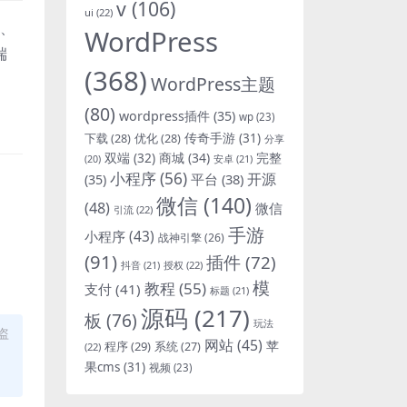
v
(106)
ui
(22)
、
WordPress
端
(368)
WordPress主题
(80)
wordpress插件
(35)
wp
(23)
下载
(28)
优化
(28)
传奇手游
(31)
分享
双端
(32)
商城
(34)
完整
安卓
(21)
(20)
小程序
(56)
开源
平台
(38)
(35)
微信
(140)
(48)
微信
引流
(22)
手游
小程序
(43)
战神引擎
(26)
(91)
插件
(72)
抖音
(21)
授权
(22)
模
教程
(55)
支付
(41)
标题
(21)
源码
(217)
板
(76)
玩法
盗
网站
(45)
程序
(29)
苹
系统
(27)
(22)
果cms
(31)
视频
(23)