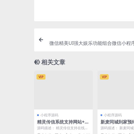
微信精美UI强大娱乐功能组合微信小程序
持流
相关文章
VIP
VIP
小程序源码
小程序源码
精灵传信系统支持网站+小
新麦同城到家预
程序双端源码
程序V3全开源版 
源码描述： 精灵传信支持在线提
源码描述： 新麦同
in+unipp开源
交发送短信，查看回复短信，在
是近年来快速崛起并