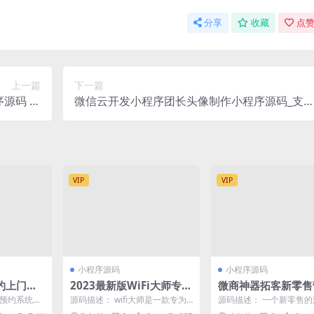
分享
收藏
点赞
上一篇
下一篇
源码 支
微信云开发小程序团长头像制作小程序源码_支
量主设置
流量主
VIP
VIP
小程序源码
小程序源码
约上门小
2023最新版WiFi大师专业
微商神器拓客新零售
vueadm
版小程序带流量主独立版
推广网站源码
城预约系统，
源码描述： wifi大师是一款专为
源码描述： 一个新零售
前端+小程
4.0.5+安装教程
广受好评的
商家店内用户设计的WiFi连接小
具，有了平台，会让客户