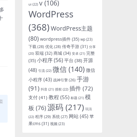
v
(106)
ui
(22)
多
WordPress
十
(368)
WordPress主题
(80)
wordpress插件
(35)
wp
(23)
。
下载
(28)
优化
(28)
传奇手游
(31)
分享
双端
(32)
商城
(34)
完整
安卓
(21)
(20)
小程序
(56)
开源
平台
(38)
(35)
微信
(140)
(48)
微信
引流
(22)
手游
小程序
(43)
战神引擎
(26)
(91)
插件
(72)
抖音
(21)
授权
(22)
模
教程
(55)
支付
(41)
标题
(21)
盗
源码
(217)
板
(76)
玩法
网站
(45)
程序
(29)
苹
系统
(27)
(22)
果cms
(31)
视频
(23)