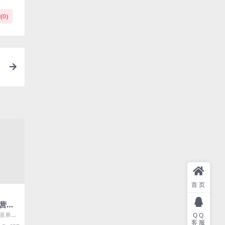
(
0
)
持
首页
营销
的派单工
QQ
客服
主动加