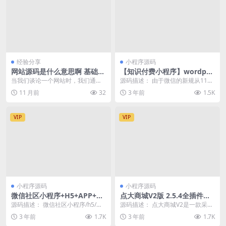
经验分享
小程序源码
网站源码是什么意思啊 基础概
【知识付费小程序】wordpre
念科普
ss博客系统资讯资源变现下载
当我们谈论一个网站时，我们通常
源码描述： 由于微信的新规从11月
小程序
看到的是它在浏览器中呈现出来的
9号后新上线的小程序将不能获取用
11 月前
32
3 年前
1.5K
样子——文字、图片、...
户头像和名字了...
VIP
VIP
小程序源码
小程序源码
微信社区小程序+H5+APP+后
点大商城V2版 2.5.4全插件开
台+附带搭建完整视频
源独立版 百度+支付宝+QQ
源码描述： 微信社区小程序/h5/圈
源码描述： 点大商城V2是一款采用
+头条+小程序端+unipp开源
子论坛贴吧交友/博客/社交/陌生人
全新界面设计支持多端覆盖的小程
3 年前
1.7K
3 年前
1.7K
端
社交/宠物...
序应用，支持H5...