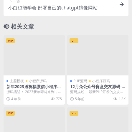
下一篇
小白也能学会 部署自己的chatgpt镜像网站
相关文章
VIP
VIP
主题模板
小程序源码
PHP源码
小程序源码
新年2023送祝福微信小程序源
12月免公众号盲盒交友源码-
码 支持流量主
已集成sdk2.0-对接Z支付及视
源码描述： 2023新年即将来到，相
源码描述： 最新PHP开发的交友盲
频搭建教程
信大家都会在新年伊始之际为朋友
盒系统源码，免微信公众号，此款
4 年前
775
5 年前
1.3K
家人发送祝福的...
一元抽纸条盲盒交...
VIP
VIP