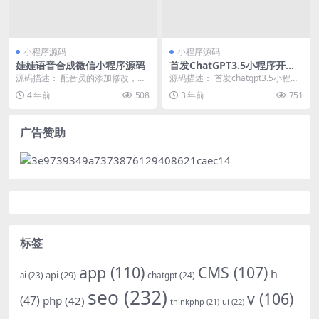
小程序源码
小程序源码
娃娃语音合成微信小程序源码
首发ChatGPT3.5小程序开源v
ue！
源码描述： 配音员的添加修改，设
源码描述： 首发chatgpt3.5小程序
置推荐，设置配音员的试听文字。
开源Vue！这一版本ui比较好看 回
4 年前
508
3 年前
751
首页轮播图支持。...
复...
广告赞助
标签
app
(110)
CMS
(107)
h
api
(29)
chatgpt
(24)
ai
(23)
seo
(232)
v
(106)
(47)
php
(42)
thinkphp
(21)
ui
(22)