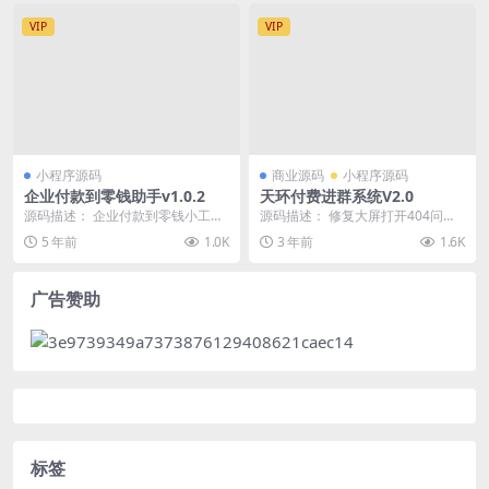
VIP
VIP
小程序源码
商业源码
小程序源码
企业付款到零钱助手v1.0.2
天环付费进群系统V2.0
源码描述： 企业付款到零钱小工
源码描述： 修复大屏打开404问题
具，主要功能： 在我们模块配置好
修复对接支付前台无响应 系统特色:
5 年前
1.0K
3 年前
1.6K
参数，然后在宝塔执...
1:支持...
广告赞助
标签