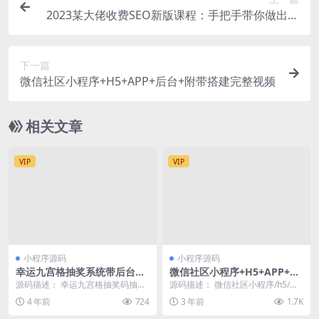
2023某大佬收费SEO新版课程：手把手带你做出一
个权重6以上的网站，年入百万
下一篇
微信社区小程序+H5+APP+后台+附带搭建完整视频
相关文章
VIP
VIP
小程序源码
小程序源码
幸运九宫格抽奖系统带后台源
微信社区小程序+H5+APP+后
码
台+附带搭建完整视频
源码描述： 幸运九宫格抽奖码抽奖
源码描述： 微信社区小程序/h5/圈
系统，适合营销，门店活动，公司
子论坛贴吧交友/博客/社交/陌生人
4 年前
724
3 年前
1.7K
活动，微信抽奖，公...
社交/宠物...