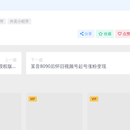
序
外卖小程序
分享
收藏
点赞
上一篇
下一篇
授权版支
某音8090后怀旧视频号起号涨粉变现
功能权限
VIP
VIP