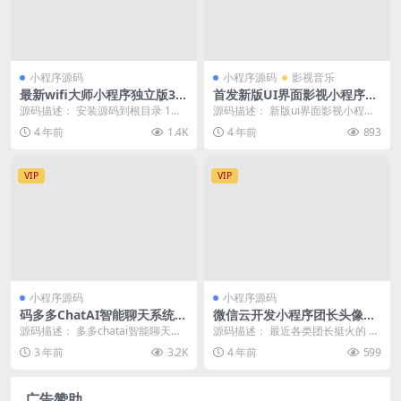
小程序源码
小程序源码
影视音乐
最新wifi大师小程序独立版3.
首发新版UI界面影视小程序亲
0.8
测无问题源码和教程
源码描述： 安装源码到根目录 1、
源码描述： 新版ui界面影视小程序
网站运行目录public 2、PHP7.2，
亲测无问题带详细搭建教程 环境ph
4 年前
1.4K
4 年前
893
开...
p7.0 &...
VIP
VIP
小程序源码
小程序源码
码多多ChatAI智能聊天系统-P
微信云开发小程序团长头像制
HP源码版V2.5.0+开源端
作小程序源码_支持流量主
源码描述： 多多chatai智能聊天系
源码描述： 最近各类团长挺火的 然
统PHP源码版，基于前后端分离架
后就诞生了这款团长头像制作器 支
3 年前
3.2K
4 年前
599
构以及Vu...
持流量主模式 ...
广告赞助