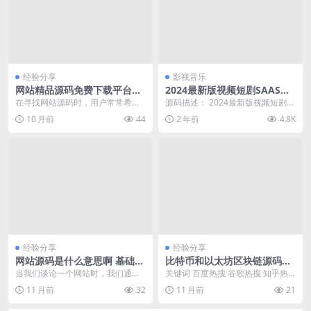
经验分享
影视音乐
网站精品源码免费下载平台推
2024最新版视频短剧SAAS系
荐与使用注意事项
统源码 影视短剧小程序源码
在寻找网站源码时，用户常常希望
源码描述： 2024最新版视频短剧S
找到可靠且资源丰富的免费下载平
AAS系统源码 影视短剧小程序源码
10 月前
44
2 年前
4.8K
台。以下是一些经过筛...
附完整搭...
经验分享
经验分享
网站源码是什么意思啊 基础概
比特币和以太坊区块链源码有
念科普
什么区别
当我们谈论一个网站时，我们通常
关键词 百度热搜 谷歌热搜 知乎热
看到的是它在浏览器中呈现出来的
搜 CSDN 比特币和以太坊区块链源
11 月前
32
11 月前
21
样子——文字、图片、...
码有什么区...