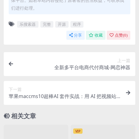
体平台。如若本站内容侵犯了原著者的合法权益，可联系我
们进行处理。
乐搜索器
完整
开源
程序
分享
收藏
点赞(
0
)
上一篇
全新多平台电商代付商城-网恋神器
下一篇
苹果maccms10超棒AI 套件实战：用 AI 把视频站
的内容、SEO、运营全包了
相关文章
VIP