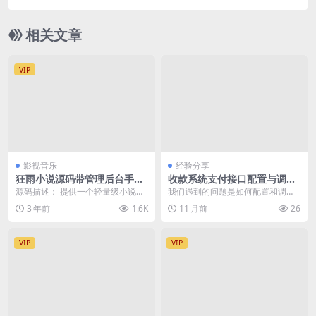
相关文章
VIP
影视音乐
经验分享
狂雨小说源码带管理后台手机
收款系统支付接口配置与调试
端和采集
指南
源码描述： 提供一个轻量级小说网
我们遇到的问题是如何配置和调试
站解决方案，基于ThinkPHP5.1+M
一个网站源码中的收款系统支付接
3 年前
1.6K
11 月前
26
ySQ...
口，确保用户可以顺利...
VIP
VIP