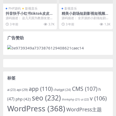
PHP源码
影视音乐
影视音乐
抖音快手小红书tiktok皮皮虾
精美小剧场短剧影视短视频小
微视等几十种平台视频解析下
程序源码+支付收益+付费短剧
源码描述： 这几天因为教朋友使用t
源码描述： 全开源的小剧场短剧影
载去水印网站源码
小程序源码,全开源支持二开
iktok和抖音视频解析，找了几十个
视小程序源码+支付收益+付费短剧
3 年前
3.7K
3 年前
1.3K
站和小程序...
小程序源码+教程...
广告赞助
标签
app
(110)
CMS
(107)
h
api
(29)
chatgpt
(24)
ai
(23)
seo
(232)
v
(106)
(47)
php
(42)
thinkphp
(21)
ui
(22)
WordPress
(368)
WordPress主题