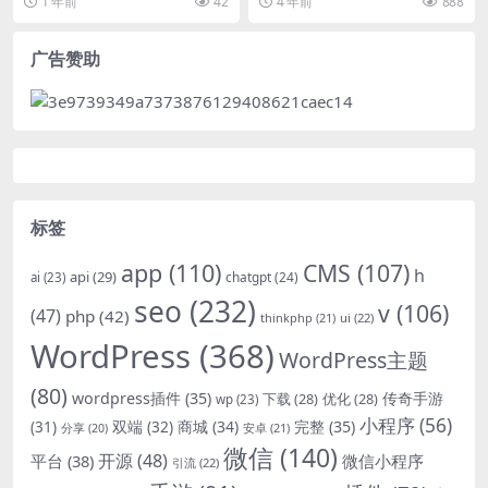
1 年前
42
4 年前
888
统+教程+演示APP
说明，...
信、Faceb...
广告赞助
标签
app
(110)
CMS
(107)
h
api
(29)
chatgpt
(24)
ai
(23)
seo
(232)
v
(106)
(47)
php
(42)
thinkphp
(21)
ui
(22)
WordPress
(368)
WordPress主题
(80)
wordpress插件
(35)
下载
(28)
优化
(28)
传奇手游
wp
(23)
小程序
(56)
双端
(32)
商城
(34)
完整
(35)
(31)
安卓
(21)
分享
(20)
微信
(140)
开源
(48)
微信小程序
平台
(38)
引流
(22)