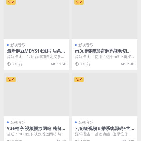
VIP
VIP
影视音乐
影视音乐
最新麻豆MDYS14源码 油条视
m3u8链接加密源码视频切片
频 苹果CMS系统 附搭建教程
链接加密工具源码
源码描述： 1. 后台增加自定义参
源码描述： 使用了这个m3u8链接
数，对应会员升级页面，以及积分
加密工具就是让切片资源链接防盗
2 年前
14.5K
3 年前
2.8K
充值 2. 视频...
作用，搭配云海解...
VIP
VIP
影视音乐
影视音乐
vue程序 视频播放网站 纯前端
云豹短视频直播系统源码+苹
vue源码带搭建教程
果安卓双端原生APP源码+密
描述： vue程序 视频播放网站 纯前
源码描述： 基础功能1.登录注册：
码房间+在线商城+代理推广系
端 vue源码带搭建教程 有项目详细
支持手机验证码注册登录，QQ、微