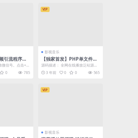
VIP
影视音乐
频引流程序源
【独家首发】PHP单文件全
赏自带 视频
网影视泛站源码
放微信号。点击+微
源码描述： 全网在线播放泛站源码
源码
复制微信号并打开
一个php文件搞定全网象征性的分
0
785
3 年前
0
0
565
.
享,影视专用 ...
VIP
影视音乐