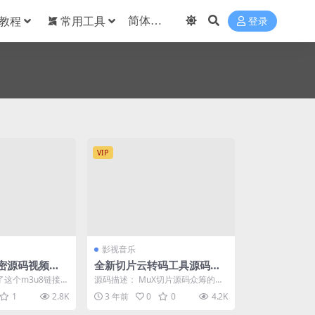
教程
常用工具
登录
VIP
影视音乐
加密源码视频切
全新切片云转码工具源码Mu
具源码
X切片源码易语言源码众筹的
了这个m3u8链接
源码描述： MuX切片源码众筹的自
自用版本
切片资源链接防盗
用版本，全新切片云转码工具源
1
2.8K
3 年前
0
0
4.2K
..
码，该源码是小编和...