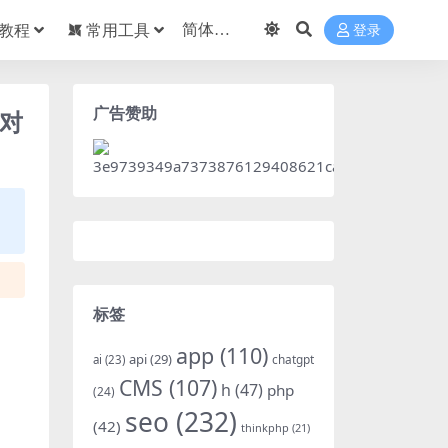
教程
常用工具
登录
广告赞助
已对
标签
app
(110)
api
(29)
chatgpt
ai
(23)
CMS
(107)
h
(47)
php
(24)
seo
(232)
(42)
thinkphp
(21)