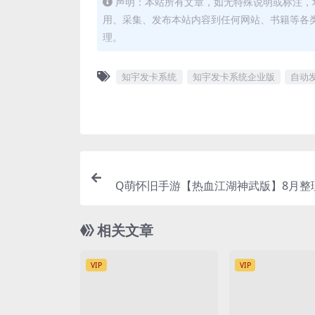
声明：本站所有文章，如无特殊说明或标注，
用、采集、发布本站内容到任何网站、书籍等各
理。
知宇发卡系统
知宇发卡系统企业版
自动
Q萌怀旧手游【热血江湖神武版】8月整理
键既玩服务端+GM后台+安卓
相关文章
VIP
VIP