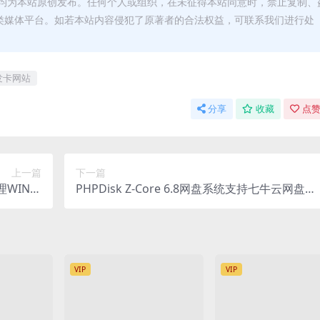
均为本站原创发布。任何个人或组织，在未征得本站同意时，禁止复制、
类媒体平台。如若本站内容侵犯了原著者的合法权益，可联系我们进行处
发卡网站
分享
收藏
点赞
上一篇
下一篇
WIN一
PHPDisk Z-Core 6.8网盘系统支持七牛云网盘程
苹果双端
序源码破解版多套首页模板
VIP
VIP