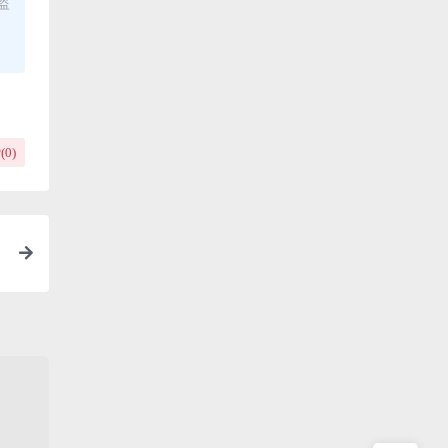
盗
(
0
)