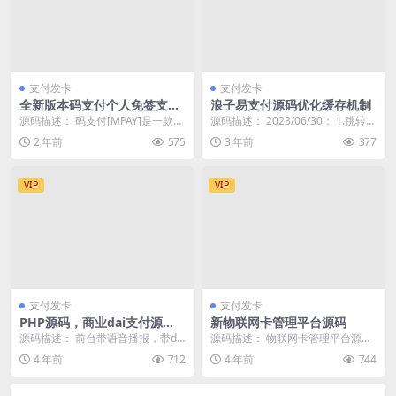
支付发卡
支付发卡
全新版本码支付个人免签支付
浪子易支付源码优化缓存机制
系统源码 ThinkPHP框架开发
源码描述： 码支付[MPAY]是一款便
源码描述： 2023/06/30： 1.跳转微
全开源
捷收款工具，专注于个人免签收
信客服支持多企业多客服轮询 2.
2 年前
575
3 年前
377
款，通过普通收...
新...
VIP
VIP
支付发卡
支付发卡
PHP源码，商业dai支付源
新物联网卡管理平台源码
码，第三方支付平台源码
源码描述： 前台带语音播报，带de
源码描述： 物联网卡管理平台源码,
mo，带sdk 页面说不出什么感觉，
物联网卡管理系统源码授权机制删
4 年前
712
4 年前
744
原先四千多...
了,需要的拿 演...