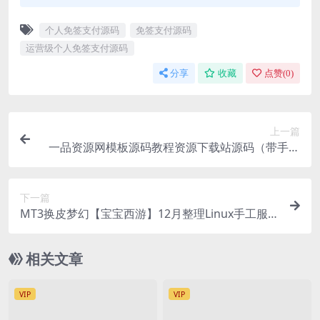
个人免签支付源码
免签支付源码
运营级个人免签支付源码
分享
收藏
点赞(
0
)
上一篇
一品资源网模板源码教程资源下载站源码（带手机
模板）
下一篇
MT3换皮梦幻【宝宝西游】12月整理Linux手工服
务端+GM后台+安卓苹果双端
相关文章
VIP
VIP