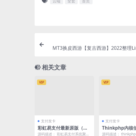
云端
全套
首页
MT3换皮西游【复古西游】2022整理Li
服务端+GM
相关文章
VIP
VIP
支付发卡
支付发卡
彩虹易支付最新原版（聚
Thinkphp内
合支付系统解决方案）
系统源码无授权
源码描述： 彩虹易支付系统聚合
源码描述： thinkp