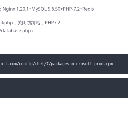
x 1.20.1+MySQL 5.6.50+PHP-7.2+Redis
nkphp，关闭防跨站，PHP7.2
atabase.php）
soft.com/config/rhel/7/packages-microsoft-prod.rpm