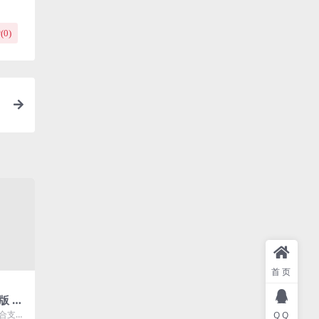
(
0
)
首页
版 可
聚合支付
QQ