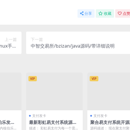
分享
收藏
点赞
上一篇
下一篇
nux手工
中智交易所/bzizan/java源码/带详细说明
后台+双端
VIP
VIP
支付发卡
支付发卡
核伯乐发卡
最新彩虹易支付系统源码2
聚合易支付系统开源
版 带十多
025-08-26
运营无加密版
hp内核伯乐发
描述： 彩虹易支付为每一个需要
源码描述： 现在聚支付