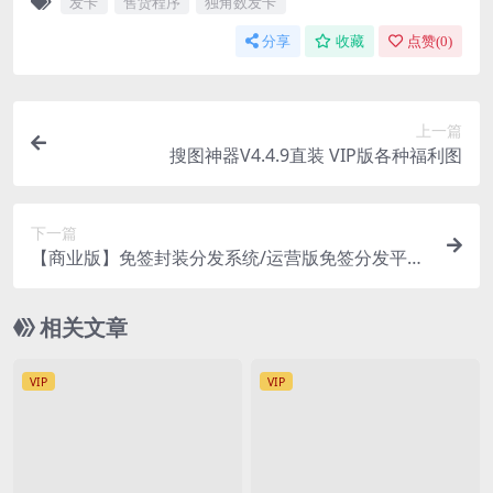
发卡
售货程序
独角数发卡
分享
收藏
点赞(
0
)
上一篇
搜图神器V4.4.9直装 VIP版各种福利图
下一篇
【商业版】免签封装分发系统/运营版免签分发平台
源码/支持苹果绿标免签和打包
相关文章
VIP
VIP