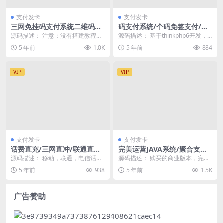
支付发卡
支付发卡
三网免挂码支付系统二维码收
码支付系统/个码免签支付/支
款免签支付全开源1.2版本
付宝H5免输入金额/微信免签
源码描述： 注意：没有搭建教程，
源码描述： 基于thinkphp6开发，
约/APP监控
注意：没有搭建教程，注意：没有
全新业务逻辑。多商户实时回调 A
5 年前
1.0K
5 年前
884
搭建教程 这个系统...
PP监...
VIP
VIP
支付发卡
支付发卡
话费直充/三网直冲/联通直充/
完美运营JAVA系统/聚合支付/
电信直充/移动直充/系统源码
支付系统/三方四方支付系统源
源码描述： 移动，联通，电信话费
源码描述： 购买的商业版本，完美
码
使用wxH5/支付宝H5（可根据客户
没问题，带详细部署文档说明。 本
5 年前
938
5 年前
1.5K
定制） 移动...
系统是使用Jav...
广告赞助