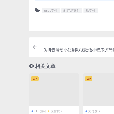
usdt支付
彩虹易支付
易支付
仿抖音滑动小短剧影视微信小程序源码
复版,前端开源原生
相关文章
VIP
VIP
PHP源码
支付发卡
支付发卡