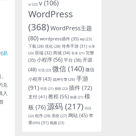
v
(106)
ui
(22)
。
WordPress
(368)
WordPress主题
(80)
wordpress插件
(35)
wp
(23)
下载
(28)
优化
(28)
传奇手游
(31)
分享
到
易
双端
(32)
商城
(34)
完整
安卓
(21)
(20)
小程序
(56)
开源
平台
(38)
(35)
微信
(140)
(48)
微信
引流
(22)
道。
手游
小程序
(43)
战神引擎
(26)
0的兑
(91)
插件
(72)
抖音
(21)
授权
(22)
填入
模
教程
(55)
支付
(41)
标题
(21)
都
源码
(217)
板
(76)
玩法
网站
(45)
程序
(29)
苹
系统
(27)
(22)
果cms
(31)
视频
(23)