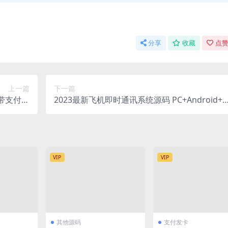
分享
收藏
点赞
上一篇
下一篇
带支付修
2023最新飞机即时通讯系统源码 PC+Android+I
支持多端
OS+WEB四端
VIP
VIP
其他源码
支付发卡