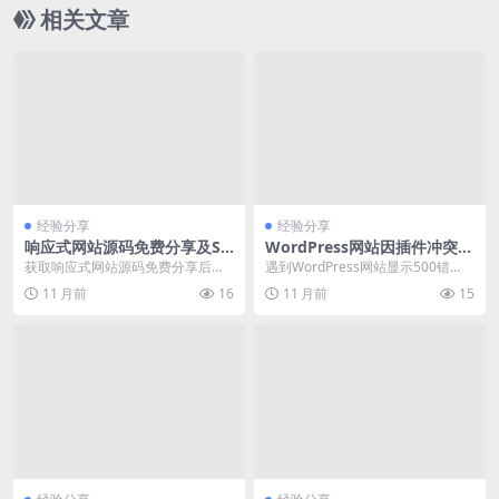
相关文章
经验分享
经验分享
响应式网站源码免费分享及SE
WordPress网站因插件冲突导
O优化配置详解
致500错误排查与解决方法
获取响应式网站源码免费分享后，
遇到WordPress网站显示500错
如何进行seo优化是一个热门技术
误，通常是由于服务器配置、PHP
11 月前
16
11 月前
15
点。本文将基于百度...
版本不兼容...