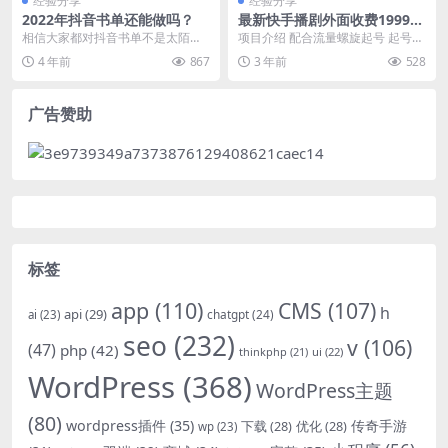
经验分享
经验分享
2022年抖音书单还能做吗？
最新快手播剧外面收费1999羊
群效应螺旋起号玩法配合流量
相信大家都对抖音书单不是太陌生
项目介绍 配合流量螺旋起号 起号速
日入几百完全没问题
吧，有很多人问我关于抖音书单还
度特别快号起好了挂小铃铛收徒轻
4 年前
867
3 年前
528
能不能做，在这里我想...
轻松松一天赚几百...
广告赞助
标签
app
(110)
CMS
(107)
h
api
(29)
chatgpt
(24)
ai
(23)
seo
(232)
v
(106)
(47)
php
(42)
thinkphp
(21)
ui
(22)
WordPress
(368)
WordPress主题
(80)
wordpress插件
(35)
下载
(28)
优化
(28)
传奇手游
wp
(23)