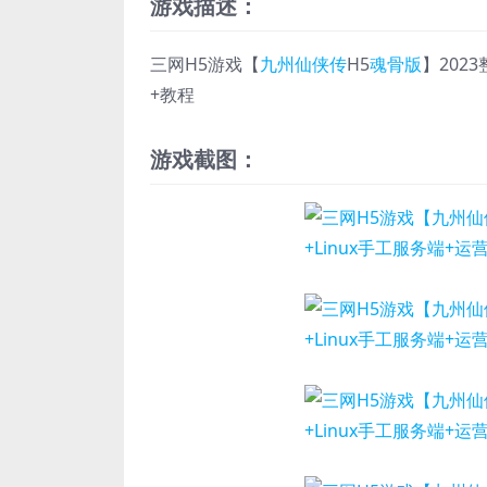
游戏描述：
三网H5游戏【
九州仙侠传
H5
魂骨版
】202
+教程
游戏截图：