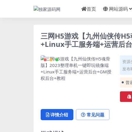
首页
网站源码
三网H5游戏【九州仙侠传H5
+Linux手工服务端+运营后
资源
发布时
普
详情介绍
常见问题