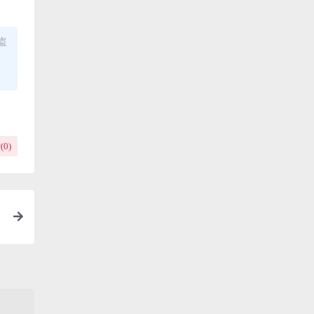
盗
(
0
)