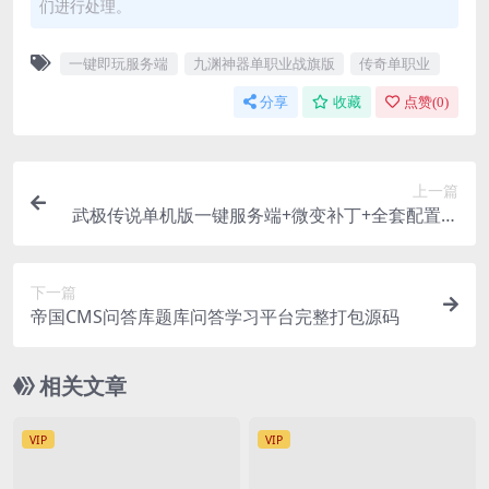
们进行处理。
一键即玩服务端
九渊神器单职业战旗版
传奇单职业
分享
收藏
点赞(
0
)
上一篇
武极传说单机版一键服务端+微变补丁+全套配置工
具+登录器+假人
下一篇
帝国CMS问答库题库问答学习平台完整打包源码
相关文章
VIP
VIP