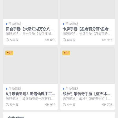
手游源码
手游源码
回合手游【大话江湖万众八卦
卡牌手游【忍者百分百/忍者村
变身卡端】2021整理Win一键
大战】最新整理Linux手工服
源码描述： 回合手游【大话江湖万
源码描述： 卡牌手游【忍者百分百/
即玩服务端+运营代理后台
务端+GM后台+安卓苹果双端
众八卦变身卡端】2021整理Win一
忍者村大战】 最新整理Linux手工服
5 年前
852
4 年前
956
键即玩服务端...
务端+G...
VIP
VIP
手游源码
手游源码
8月最新逍遥3-逍遥仙境手工
战神引擎传奇手游【蓝天冰雪
端+安卓苹果双端+营运后台
君临复古】2022整理服务端
源码描述： 逍遥仙境是一款玄幻的
源码描述： 战神引擎传奇手游【蓝
+详细搭建教程
+情怀BOSS+神龙秘境+宠物大
手机在线仙侠娱乐游戏，这款游戏
天冰雪君临复古】2022整理服务端
5 年前
932
4 年前
796
师+充值后台
的操作简单，让玩家...
+情怀BOSS...