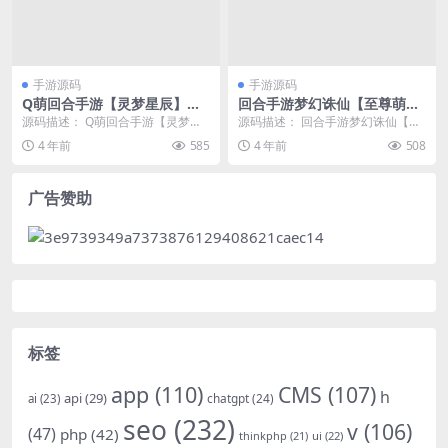
手游源码
手游源码
Q萌回合手游【灵梦星辰】最
回合手游梦幻诛仙【至尊萌主
新整理Linux手工服务端+GM
13职】2022整理Linux手工服
源码描述： Q萌回合手游【灵梦星
源码描述： 回合手游梦幻诛仙【至
授权后台+本地注册+二区+跨
务端+GM后台+本地注册验证
辰】最新整理Linux手工服务端+GM
尊萌主13职】2022整理Linux手工
4 年前
585
4 年前
508
服
授权后台+...
服务端+...
广告赞助
标签
app
(110)
CMS
(107)
h
api
(29)
chatgpt
(24)
ai
(23)
seo
(232)
v
(106)
(47)
php
(42)
thinkphp
(21)
ui
(22)