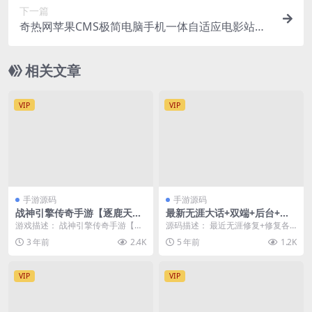
下一篇
奇热网苹果CMS极简电脑手机一体自适应电影站模
板整站源码
相关文章
VIP
VIP
手游源码
手游源码
战神引擎传奇手游【逐鹿天下
最新无涯大话+双端+后台+架
第五季神器传说】2023整理特
设教程+开服
游戏描述： 战神引擎传奇手游【逐
源码描述： 最近无涯修复+修复各
色服务端_神器_地下皇陵_拍卖
鹿天下第五季神器传说】2023整理
种bug 开服端 拿去体验吧 演示截
3 年前
2.4K
5 年前
1.2K
行_死亡跑酷
特色服务端+神...
图： &nb...
VIP
VIP