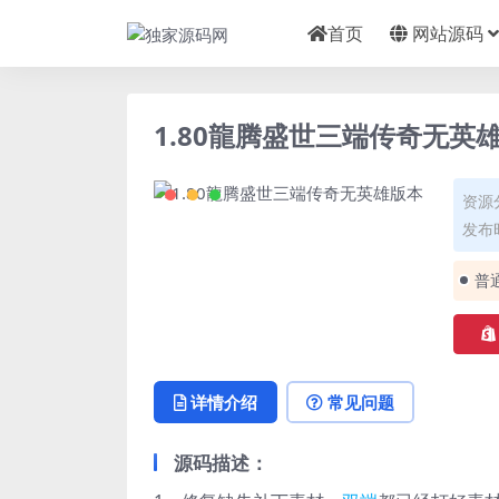
首页
网站源码
1.80龍腾盛世三端传奇无英
资源
发布时
普
详情介绍
常见问题
源码描述：