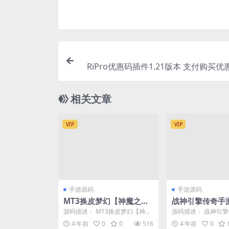
RiPro优惠码插件1.21版本 支付购买优
会
相关文章
VIP
VIP
手游源码
手游源码
MT3换皮梦幻【神魔之梦
战神引擎传奇手
(71化圣)】3月整理Linux
火龙】开服商业w
源码描述： MT3换皮梦幻【神魔
源码描述： 战神引
手工服务端+GM后台
端+安卓客户端
之梦(71化圣)】3月整理Linux手
【暗黑火龙】开服商业
4 年前
0
0
516
4 年前
0
工服务端+...
+安卓客户端+架设教..