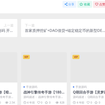
分享
收藏
点赞
上一篇
下一篇
惠码 开通
首家质押挖矿+DAO借贷+锚定稳定币的新型DEF
员优惠码
应用
VIP
VIP
手游源码
手游源码
游【暗黑
战神引擎传奇手游【180
Q萌回合手游【灵梦
in服务
九九归一之玛法归来】最
辰】最新整理Linu
擎传奇手游
源码描述： 战神引擎传奇手游
源码描述： Q萌回合手游
新整理Win半手工服务端+
服务端+GM授权后台
win服务端
【180九九归一之玛法归来】最
星辰】最新整理Linux手
0
2.5K
4 年前
0
0
828
4 年前
0
0
.
新整理Win半手工服务...
+GM授权后台+...
GM授权后台+安卓苹果双
地注册+二区+跨服