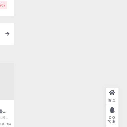
(
0
)
I
首页
星
x手工
【灵梦
QQ
+本
客服
工服务端
584