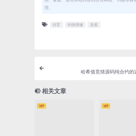
理。
仿官
剑侠情缘
龙雀
哈希值竞猜源码纯合约的
相关文章
VIP
VIP